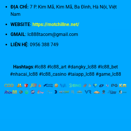
ĐỊA CHỈ:
7 P. Kim Mã, Kim Mã, Ba Đình, Hà Nội, Việt
Nam
WEBSITE
:
https://motchillne.net/
GMAIL
:
lc888tacom@gmail.com
LIÊN HỆ
: 0956 388 749
Hashtags
:#lc88 #lc88_art #dangky_lc88 #lc88_bet
#nhacai_lc88 #lc88_casino #taiapp_lc88 #game_lc88