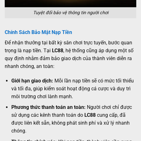
Tuyệt đối bảo vệ thông tin người chơi
Chính Sách Bảo Mật Nạp Tiền
Để nhận thưởng tại bất kỳ sân chơi trực tuyến, bước quan
trọng là nạp tiền. Tại
LC88
, hệ thống cũng áp dụng một số
quy định nhằm đảm bảo giao dịch của thành viên diễn ra
nhanh chóng, an toàn:
Giới hạn giao dịch:
Mỗi lần nạp tiền sẽ có mức tối thiểu
và tối đa, giúp kiểm soát hoạt động cá cược và duy trì
môi trường chơi lành mạnh.
Phương thức thanh toán an toàn:
Người chơi chỉ được
sử dụng các kênh thanh toán do
LC88
cung cấp, đã
được liên kết sẵn, không phát sinh phí và xử lý nhanh
chóng.