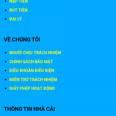
NẠP TIỀN
RÚT TIỀN
ĐẠI LÝ
VỀ CHÚNG TÔI
NGƯỜI CHỊU TRÁCH NHIỆM
CHÍNH SÁCH BẢO MẬT
ĐIỀU KHOẢN ĐIỀU KIỆN
MIỄN TRỪ TRÁCH NHIỆM
GIẤY PHÉP HOẠT ĐỘNG
THÔNG TIN NHÀ CÁI