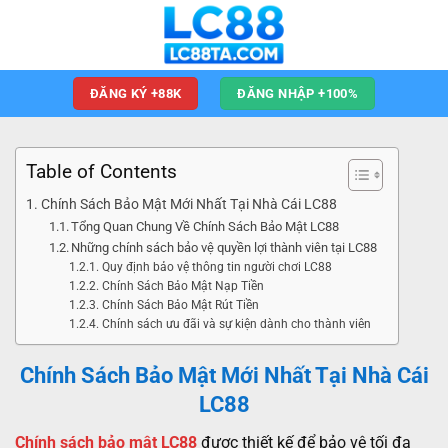
ĐĂNG KÝ +88K
ĐĂNG NHẬP +100%
Table of Contents
Chính Sách Bảo Mật Mới Nhất Tại Nhà Cái LC88
Tổng Quan Chung Về Chính Sách Bảo Mật LC88
Những chính sách bảo vệ quyền lợi thành viên tại LC88
Quy định bảo vệ thông tin người chơi LC88
Chính Sách Bảo Mật Nạp Tiền
Chính Sách Bảo Mật Rút Tiền
Chính sách ưu đãi và sự kiện dành cho thành viên
Chính Sách Bảo Mật Mới Nhất Tại Nhà Cái
LC88
Chính sách bảo mật
LC
88
được thiết kế để bảo vệ tối đa