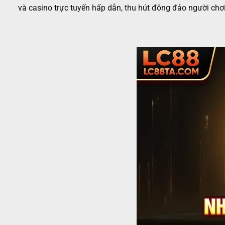
và casino trực tuyến hấp dẫn, thu hút đông đảo người chơi