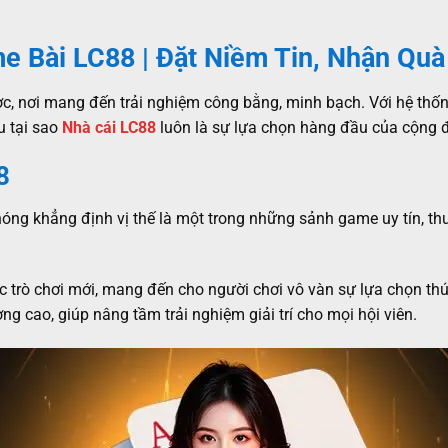
e Bài LC88 | Đặt Niềm Tin, Nhận Quà
ợc, nơi mang đến trải nghiệm công bằng, minh bạch. Với hệ thố
u tại sao
Nhà cái LC88
luôn là sự lựa chọn hàng đầu của cộng 
8
ng khẳng định vị thế là một trong những sảnh game uy tín, thu
c trò chơi mới, mang đến cho người chơi vô vàn sự lựa chọn th
cao, giúp nâng tầm trải nghiệm giải trí cho mọi hội viên.