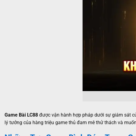
Game Bài
LC88
được vận hành hợp pháp dưới sự giám sát củ
lý tưởng của hàng triệu game thủ đam mê thử thách và muốn