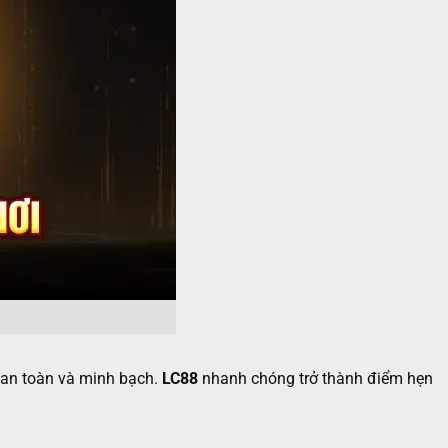
í an toàn và minh bạch.
LC88
nhanh chóng trở thành điểm hẹn