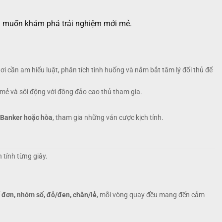
gười muốn khám phá trải nghiệm mới mẻ.
ơi cần am hiểu luật, phân tích tình huống và nắm bắt tâm lý đối thủ để
mẻ và sôi động với đông đảo cao thủ tham gia.
, Banker hoặc hòa
, tham gia những ván cược kịch tính.
 tính từng giây.
 đơn, nhóm số, đỏ/đen, chẵn/lẻ
, mỗi vòng quay đều mang đến cảm