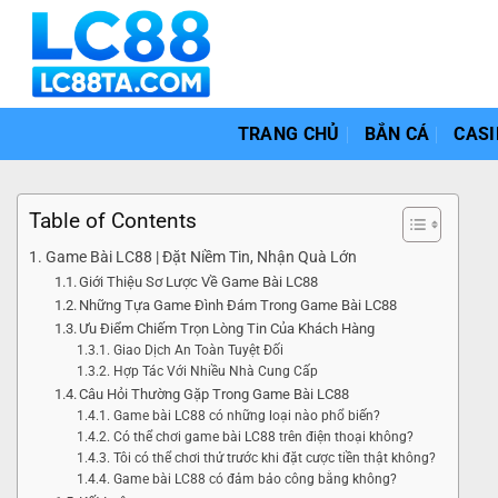
TRANG CHỦ
BẮN CÁ
CAS
Table of Contents
Game Bài LC88 | Đặt Niềm Tin, Nhận Quà Lớn
Giới Thiệu Sơ Lược Về Game Bài LC88
Những Tựa Game Đình Đám Trong Game Bài LC88
Ưu Điểm Chiếm Trọn Lòng Tin Của Khách Hàng
Giao Dịch An Toàn Tuyệt Đối
Hợp Tác Với Nhiều Nhà Cung Cấp
Câu Hỏi Thường Gặp Trong Game Bài LC88
Game bài LC88 có những loại nào phổ biến?
Có thể chơi game bài LC88 trên điện thoại không?
Tôi có thể chơi thử trước khi đặt cược tiền thật không?
Game bài LC88 có đảm bảo công bằng không?