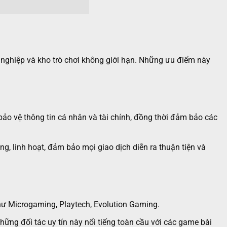
ên nghiệp và kho trò chơi không giới hạn. Những ưu điểm này
 bảo vệ thông tin cá nhân và tài chính, đồng thời đảm bảo các
ng, linh hoạt, đảm bảo mọi giao dịch diễn ra thuận tiện và
hư Microgaming, Playtech, Evolution Gaming.
ng đối tác uy tín này nổi tiếng toàn cầu với các game bài