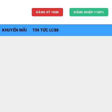
ĐĂNG KÝ +88K
ĐĂNG NHẬP +100%
KHUYẾN MÃI
TIN TỨC LC88