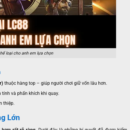
hể loại cho anh em lựa chọn
n
r)
thuộc hàng top – giúp người chơi giữ vốn lâu hơn.
h tính và phấn khích khi quay.
 thiệp.
ng Lớn
 lược rất rõ ràng
. Dưới đây là những bí quyết đã được kiểm