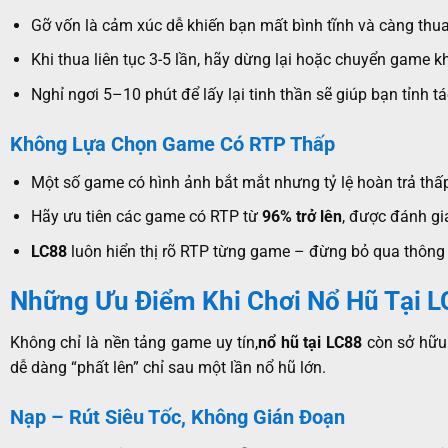
Gỡ vốn là cảm xúc dễ khiến bạn mất bình tĩnh và càng thua
Khi thua liên tục 3-5 lần, hãy dừng lại hoặc chuyển game kh
Nghỉ ngơi 5–10 phút để lấy lại tinh thần sẽ giúp bạn tỉnh tá
Không Lựa Chọn Game Có RTP Thấp
Một số game có hình ảnh bắt mắt nhưng tỷ lệ hoàn trả thấ
Hãy ưu tiên các game có RTP từ
96% trở lên
, được đánh giá
LC88
luôn hiển thị rõ RTP từng game – đừng bỏ qua thông 
Những Ưu Điểm Khi Chơi Nổ Hũ Tại 
Không chỉ là nền tảng game uy tín,
nổ hũ tại LC88
còn sở hữu
dễ dàng “phất lên” chỉ sau một lần nổ hũ lớn.
Nạp – Rút Siêu Tốc, Không Gián Đoạn