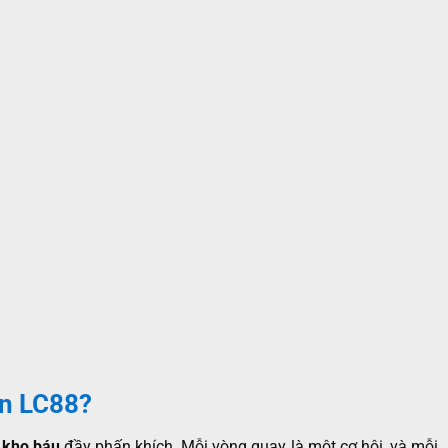
ọn LC88?
n kho báu
đầy phấn khích. Mỗi vòng quay là một cơ hội, và mỗi