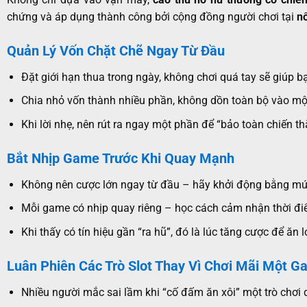
chứng và áp dụng thành công bởi cộng đồng người chơi tại
nổ
Quản Lý Vốn Chặt Chẽ Ngay Từ Đầu
Đặt giới hạn thua trong ngày, không chơi quá tay sẽ giúp b
Chia nhỏ vốn thành nhiều phần, không dồn toàn bộ vào một
Khi lời nhẹ, nên rút ra ngay một phần để “bảo toàn chiến th
Bắt Nhịp Game Trước Khi Quay Mạnh
Không nên cược lớn ngay từ đầu – hãy khởi động bằng mức
Mỗi game có nhịp quay riêng – học cách cảm nhận thời đ
Khi thấy có tín hiệu gần “ra hũ”, đó là lúc tăng cược để ăn l
Luân Phiên Các Trò Slot Thay Vì Chơi Mãi Một 
Nhiều người mắc sai lầm khi “cố đấm ăn xôi” một trò chơi d