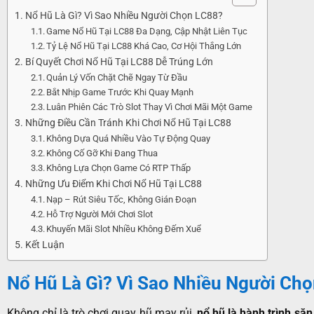
Nổ Hũ Là Gì? Vì Sao Nhiều Người Chọn LC88?
Game Nổ Hũ Tại LC88 Đa Dạng, Cập Nhật Liên Tục
Tỷ Lệ Nổ Hũ Tại LC88 Khá Cao, Cơ Hội Thắng Lớn
Bí Quyết Chơi Nổ Hũ Tại LC88 Dễ Trúng Lớn
Quản Lý Vốn Chặt Chẽ Ngay Từ Đầu
Bắt Nhịp Game Trước Khi Quay Mạnh
Luân Phiên Các Trò Slot Thay Vì Chơi Mãi Một Game
Những Điều Cần Tránh Khi Chơi Nổ Hũ Tại LC88
Không Dựa Quá Nhiều Vào Tự Động Quay
Không Cố Gỡ Khi Đang Thua
Không Lựa Chọn Game Có RTP Thấp
Những Ưu Điểm Khi Chơi Nổ Hũ Tại LC88
Nạp – Rút Siêu Tốc, Không Gián Đoạn
Hỗ Trợ Người Mới Chơi Slot
Khuyến Mãi Slot Nhiều Không Đếm Xuể
Kết Luận
Nổ Hũ Là Gì? Vì Sao Nhiều Người Ch
Không chỉ là trò chơi quay hũ may rủi,
nổ hũ là hành trình să