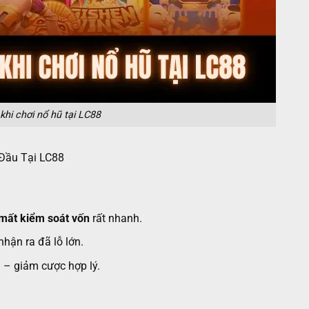
hi chơi nổ hũ tại LC88
Đầu Tại LC88
mất kiểm soát vốn
rất nhanh.
hận ra đã lỗ lớn.
g – giảm cược hợp lý.