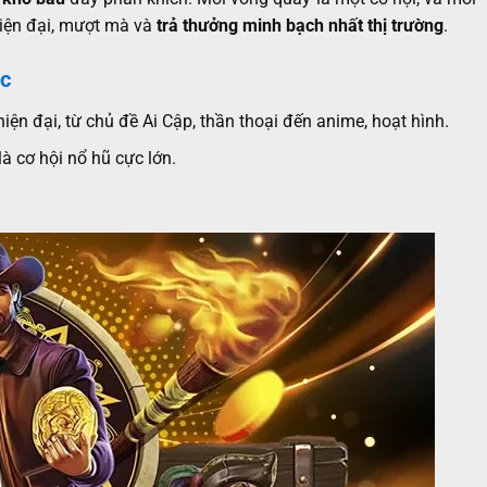
 hiện đại, mượt mà và
trả thưởng minh bạch nhất thị trường
.
ục
hiện đại, từ chủ đề Ai Cập, thần thoại đến anime, hoạt hình.
à cơ hội nổ hũ cực lớn.