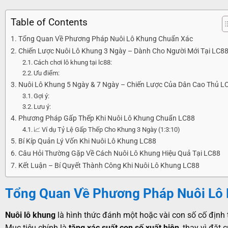
Table of Contents
Tổng Quan Về Phương Pháp Nuôi Lô Khung Chuẩn Xác
Chiến Lược Nuôi Lô Khung 3 Ngày – Dành Cho Người Mới Tại LC8
Cách chơi lô khung tại lc88:
Ưu điểm:
Nuôi Lô Khung 5 Ngày & 7 Ngày – Chiến Lược Của Dân Cao Thủ L
Gợi ý:
Lưu ý:
Phương Pháp Gấp Thếp Khi Nuôi Lô Khung Chuẩn LC88
📈 Ví dụ Tỷ Lệ Gấp Thếp Cho Khung 3 Ngày (1:3:10)
Bí Kíp Quản Lý Vốn Khi Nuôi Lô Khung LC88
Câu Hỏi Thường Gặp Về Cách Nuôi Lô Khung Hiệu Quả Tại LC88
Kết Luận – Bí Quyết Thành Công Khi Nuôi Lô Khung LC88
Tổng Quan Về Phương Pháp Nuôi Lô
Nuôi lô khung
là hình thức đánh một hoặc vài con số cố định t
Mục tiêu chính là
tăng xác suất con số xuất hiện
, thay vì đặt