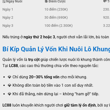
🗓️ Ngày Nuôi
💲 Điểm Cược
💸 T
Ngày 1
10 điểm (230K)
230
Ngày 2
30 điểm (690K)
920
Ngày 3
100 điểm (2.300K)
3.2
Nếu trúng ở
ngày thứ 2 hoặc 3
, người chơi vẫn lãi lớn, bù toà
Bí Kíp Quản Lý Vốn Khi Nuôi Lô Khun
Quản lý vốn là
trụ cột
giúp chiến lược nuôi lô khung thành côn
Tại
LC88
, các cao thủ thường chia vốn theo nguyên tắc:
💎 Chỉ dùng
20–30% tổng vốn
cho mỗi khung.
💎 Không dồn toàn bộ tiền vào 1 con số duy nhất.
💎 Khi đã thắng, nên dừng lại – không “ham gỡ” tiếp.
LC88
luôn khuyến khích người chơi
giữ tâm lý ổn định
, bởi sự