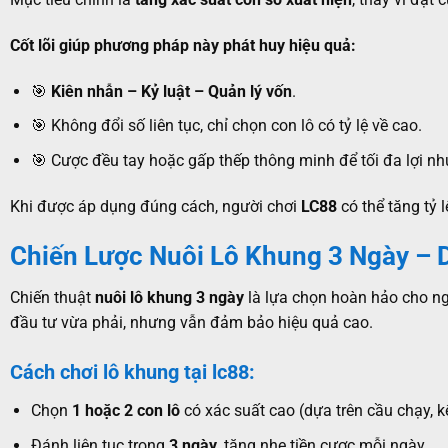
Cốt lõi giúp phương pháp này phát huy hiệu quả:
🎯
Kiên nhẫn – Kỷ luật – Quản lý vốn
.
🎯 Không đổi số liên tục, chỉ chọn con lô có tỷ lệ về cao.
🎯 Cược đều tay hoặc gấp thếp thông minh để tối đa lợi nh
Khi được áp dụng đúng cách, người chơi
LC88
có thể tăng tỷ l
Chiến Lược Nuôi Lô Khung 3 Ngày – 
Chiến thuật
nuôi lô khung 3 ngày
là lựa chọn hoàn hảo cho ng
đầu tư vừa phải, nhưng vẫn đảm bảo hiệu quả cao.
Cách chơi lô khung tại lc88:
Chọn
1 hoặc 2 con lô
có xác suất cao (dựa trên cầu chạy, k
Đánh liên tục trong
3 ngày
, tăng nhẹ tiền cược mỗi ngày.