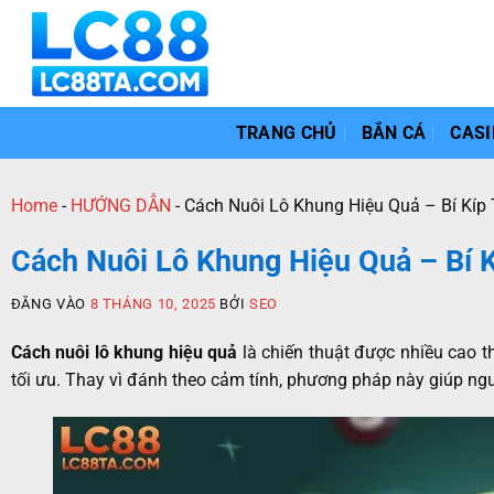
TRANG CHỦ
BẮN CÁ
CAS
Home
-
HƯỚNG DẪN
-
Cách Nuôi Lô Khung Hiệu Quả – Bí Kíp 
Cách Nuôi Lô Khung Hiệu Quả – Bí K
ĐĂNG VÀO
8 THÁNG 10, 2025
BỞI
SEO
Cách nuôi lô khung hiệu quả
là chiến thuật được nhiều cao t
tối ưu. Thay vì đánh theo cảm tính, phương pháp này giúp ngườ