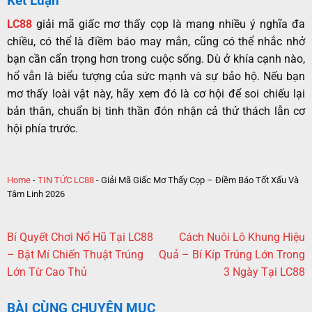
Kết Luận
LC88
giải mã giấc mơ thấy cọp là mang nhiều ý nghĩa đa
chiều, có thể là điềm báo may mắn, cũng có thể nhắc nhở
bạn cần cẩn trọng hơn trong cuộc sống. Dù ở khía cạnh nào,
hổ vẫn là biểu tượng của sức mạnh và sự bảo hộ. Nếu bạn
mơ thấy loài vật này, hãy xem đó là cơ hội để soi chiếu lại
bản thân, chuẩn bị tinh thần đón nhận cả thử thách lẫn cơ
hội phía trước.
Home
-
TIN TỨC LC88
-
Giải Mã Giấc Mơ Thấy Cọp – Điềm Báo Tốt Xấu Và
Tâm Linh 2026
Bí Quyết Chơi Nổ Hũ Tại LC88
Cách Nuôi Lô Khung Hiệu
– Bật Mí Chiến Thuật Trúng
Quả – Bí Kíp Trúng Lớn Trong
Lớn Từ Cao Thủ
3 Ngày Tại LC88
BÀI CÙNG CHUYÊN MỤC