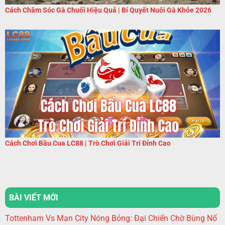
Cách Chăm Sóc Gà Chuối Hiệu Quả | Bí Quyết Nuôi Gà Khỏe 2026
Cách Chơi Bầu Cua LC88 | Trò Chơi Giải Trí Đỉnh Cao
BÀI VIẾT MỚI
Tottenham Vs Man City Nóng Bỏng: Đại Chiến Chờ Bùng Nổ