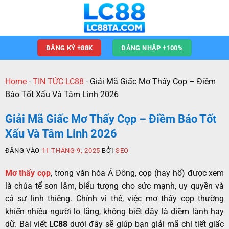
ĐĂNG KÝ +88K
ĐĂNG NHẬP +100%
Home
-
TIN TỨC LC88
-
Giải Mã Giấc Mơ Thấy Cọp – Điềm
Báo Tốt Xấu Và Tâm Linh 2026
Giải Mã Giấc Mơ Thấy Cọp – Điềm Báo Tốt
Xấu Và Tâm Linh 2026
ĐĂNG VÀO
11 THÁNG 9, 2025
BỞI
SEO
Mơ thấy cọp
, trong văn hóa Á Đông, cọp (hay hổ) được xem
là chúa tể sơn lâm, biểu tượng cho sức mạnh, uy quyền và
cả sự linh thiêng. Chính vì thế, việc mơ thấy cọp thường
khiến nhiều người lo lắng, không biết đây là điềm lành hay
dữ. Bài viết
LC88
dưới đây sẽ giúp bạn giải mã chi tiết giấc