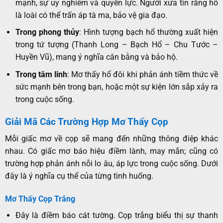
mạnh, sự uy nghiêm và quyền lực. Người xưa tin rằng hổ
là loài có thể trấn áp tà ma, bảo vệ gia đạo.
Trong phong thủy
: Hình tượng bạch hổ thường xuất hiện
trong tứ tượng (Thanh Long – Bạch Hổ – Chu Tước –
Huyền Vũ), mang ý nghĩa cân bằng và bảo hộ.
Trong tâm linh
: Mơ thấy hổ đôi khi phản ánh tiềm thức về
sức mạnh bên trong bạn, hoặc một sự kiện lớn sắp xảy ra
trong cuộc sống.
Giải Mã Các Trường Hợp Mơ Thấy Cọp
Mỗi giấc mơ về cọp sẽ mang đến những thông điệp khác
nhau. Có giấc mơ báo hiệu điềm lành, may mắn; cũng có
trường hợp phản ánh nỗi lo âu, áp lực trong cuộc sống. Dưới
đây là ý nghĩa cụ thể của từng tình huống.
Mơ Thấy Cọp Trắng
Đây là điềm báo cát tường. Cọp trắng biểu thị sự thanh