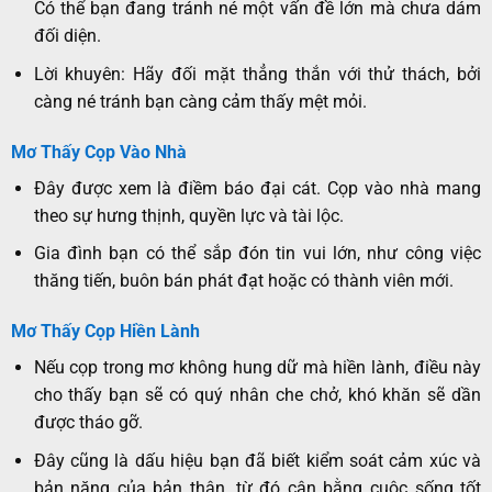
Có thể bạn đang tránh né một vấn đề lớn mà chưa dám
đối diện.
Lời khuyên: Hãy đối mặt thẳng thắn với thử thách, bởi
càng né tránh bạn càng cảm thấy mệt mỏi.
Mơ T
hấy Cọp Vào Nhà
Đây được xem là điềm báo đại cát. Cọp vào nhà mang
theo sự hưng thịnh, quyền lực và tài lộc.
Gia đình bạn có thể sắp đón tin vui lớn, như công việc
thăng tiến, buôn bán phát đạt hoặc có thành viên mới.
Mơ Thấy Cọp Hiền Lành
Nếu cọp trong mơ không hung dữ mà hiền lành, điều này
cho thấy bạn sẽ có quý nhân che chở, khó khăn sẽ dần
được tháo gỡ.
Đây cũng là dấu hiệu bạn đã biết kiểm soát cảm xúc và
bản năng của bản thân, từ đó cân bằng cuộc sống tốt