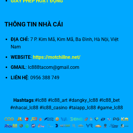
GIẤY PHÉP HOẠT ĐỘNG
THÔNG TIN NHÀ CÁI
ĐỊA CHỈ:
7 P. Kim Mã, Kim Mã, Ba Đình, Hà Nội, Việt
Nam
WEBSITE
:
https://motchillne.net/
GMAIL
:
lc888tacom@gmail.com
LIÊN HỆ
: 0956 388 749
Hashtags
:#lc88 #lc88_art #dangky_lc88 #lc88_bet
#nhacai_lc88 #lc88_casino #taiapp_lc88 #game_lc88