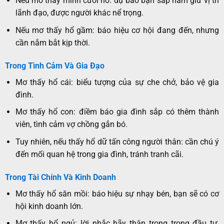
Nếu mơ thấy mình cưỡi hổ: dự báo bạn sắp nắm giữ vị trí
lãnh đạo, được người khác nể trọng.
Nếu mơ thấy hổ gầm: báo hiệu cơ hội đang đến, nhưng
cần nắm bắt kịp thời.
Trong Tình Cảm Và Gia Đạo
Mơ thấy hổ cái: biểu tượng của sự che chở, bảo vệ gia
đình.
Mơ thấy hổ con: điềm báo gia đình sắp có thêm thành
viên, tình cảm vợ chồng gắn bó.
Tuy nhiên, nếu thấy hổ dữ tấn công người thân: cần chú ý
đến mối quan hệ trong gia đình, tránh tranh cãi.
Trong Tài Chính Và Kinh Doanh
Mơ thấy hổ săn mồi: báo hiệu sự nhạy bén, bạn sẽ có cơ
hội kinh doanh lớn.
Mơ thấy hổ ngủ: lời nhắc hãy thận trọng trong đầu tư,