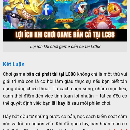
Lợi ích khi chơi game bắn cá tại LC88
Kết Luận
Chơi game
bắn cá phát tài tại LC88
không chỉ là một thú vui
giải trí mà còn là cơ hội làm giàu thực sự nếu bạn biết tận
dụng đúng chiến thuật. Từ cách chọn súng, nhắm mục tiêu,
canh thời điểm đến việc tính toán lợi nhuận – tất cả đều có
thể quyết định việc bạn
lãi hay lỗ
sau mỗi phiên chơi.
Hãy bắt đầu từ những bước cơ bản, học cách kiểm soát cảm
xúc và tối ưu nguồn vốn. Khi đã quen tay, bạn hoàn toàn có