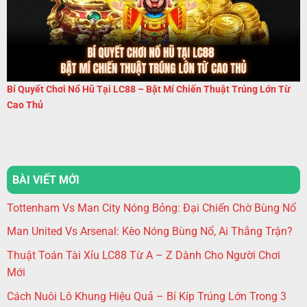
Bí Quyết Chơi Nổ Hũ Tại LC88 – Bật Mí Chiến Thuật Trúng Lớn Từ
Cao Thủ
BÀI VIẾT MỚI
Tottenham Vs Man City Nóng Bỏng: Đại Chiến Chờ Bùng Nổ
Man United Vs Arsenal: Kèo Nóng Bùng Nổ, Ai Thắng Trận?
Thuật Toán Tài Xỉu LC88 Từ A – Z Dành Cho Người Chơi
Mới
Cách Nuôi Lô Khung Hiệu Quả – Bí Kíp Trúng Lớn Trong 3