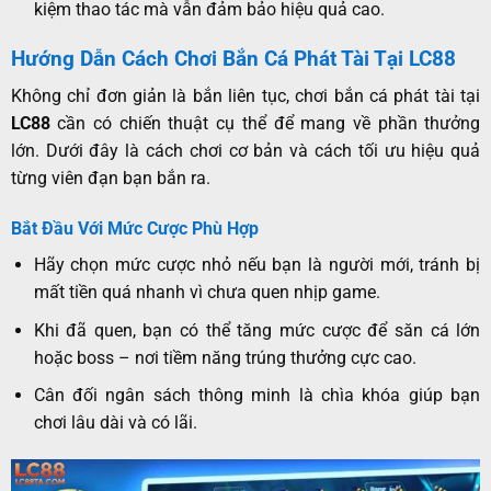
kiệm thao tác mà vẫn đảm bảo hiệu quả cao.
Hướng Dẫn Cách Chơi Bắn Cá Phát Tài Tại LC88
Không chỉ đơn giản là bắn liên tục, chơi bắn cá phát tài tại
LC88
cần có chiến thuật cụ thể để mang về phần thưởng
lớn. Dưới đây là cách chơi cơ bản và cách tối ưu hiệu quả
từng viên đạn bạn bắn ra.
Bắt Đầu Với Mức Cược Phù Hợp
Hãy chọn mức cược nhỏ nếu bạn là người mới, tránh bị
mất tiền quá nhanh vì chưa quen nhịp game.
Khi đã quen, bạn có thể tăng mức cược để săn cá lớn
hoặc boss – nơi tiềm năng trúng thưởng cực cao.
Cân đối ngân sách thông minh là chìa khóa giúp bạn
chơi lâu dài và có lãi.