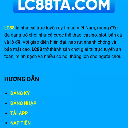
LC88
là nhà cái trực tuyến uy tín tại Việt Nam, mang đến
đa dạng trò chơi như cá cược thể thao, casino, slot, bắn cá
và lô đề. Với giao diện hiện đại, nạp rút nhanh chóng và
bảo mật cao,
LC88
trở thành sân chơi giải trí trực tuyến an
toàn, minh bạch và nhiều cơ hội thắng lớn cho người chơi.
HƯỚNG DẪN
ĐĂNG KÝ
ĐĂNG NHẬP
TẢI APP
NẠP TIỀN