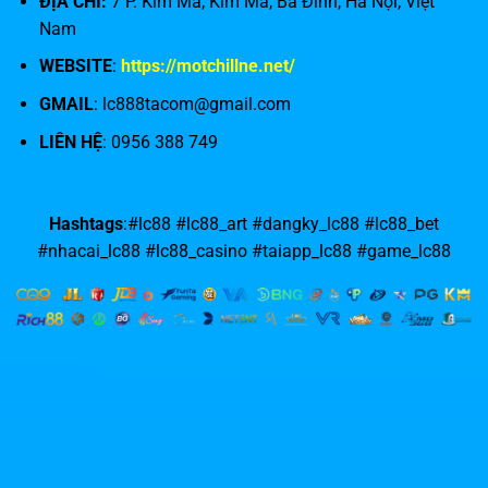
ĐỊA CHỈ:
7 P. Kim Mã, Kim Mã, Ba Đình, Hà Nội, Việt
Nam
WEBSITE
:
https://motchillne.net/
GMAIL
:
lc888tacom@gmail.com
LIÊN HỆ
: 0956 388 749
Hashtags
:#lc88 #lc88_art #dangky_lc88 #lc88_bet
#nhacai_lc88 #lc88_casino #taiapp_lc88 #game_lc88